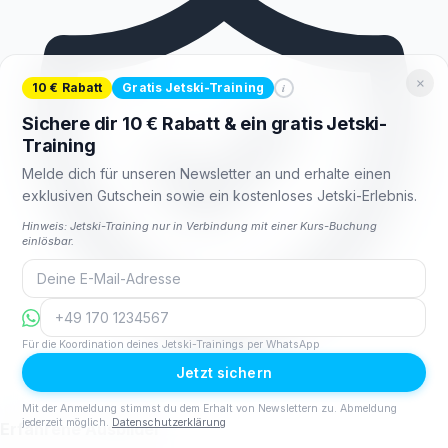
×
i
10 € Rabatt
Gratis Jetski-Training
Sichere dir 10 € Rabatt & ein gratis Jetski-
Training
Melde dich für unseren Newsletter an und erhalte einen
exklusiven Gutschein sowie ein kostenloses Jetski-Erlebnis.
Hinweis: Jetski-Training nur in Verbindung mit einer Kurs-Buchung
einlösbar.
Für die Koordination deines Jetski-Trainings per WhatsApp
Jetzt sichern
Mit der Anmeldung stimmst du dem Erhalt von Newslettern zu. Abmeldung
jederzeit möglich.
Datenschutzerklärung
Erfahrene Ausbilder