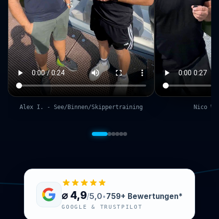
Alex I. - See/Binnen/Skippertraining
Nico W.
⌀ 4,9
/
5,0
759+ Bewertungen*
•
GOOGLE & TRUSTPILOT