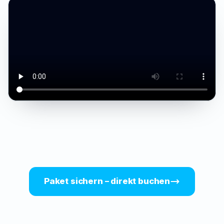
KNOTENTRAINING
MANÖVERTRAINING
MODERNE BOOTE
NAVIGATION
PRAXISAUSBILDUNG
PRÜFUNGSSITUATION
SMARTE APP
STARTERPAKET
AUSBILDERTEAM
JETSKI
ERFOLGSMOMENTE
COMMUNITY
Paket sichern – direkt buchen