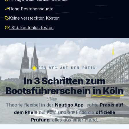
Hohe Bestehensquote
Keine versteckten Kosten
1 Std. kostenlos testen
Warum du genau jetzt deinen Bootsfüh
Wer im
Sommer auf dem Rhein in Köln
Boot fahren will, m
DEIN WEG AUF DEN RHEIN
Mit dem
Bootsführerschein Köln bei Nautigo
bist du in 4–
In 3 Schritten zum
Ob
SBF Binnen für den Rhein
,
SBF See
für Küsten- und M
Bootsführerschein
in Köln
Theorie flexibel in der
Nautigo App
, echte
Praxis auf
dem Rhein
bei Köln und am Ende die
offizielle
Prüfung
: alles aus einer Hand.