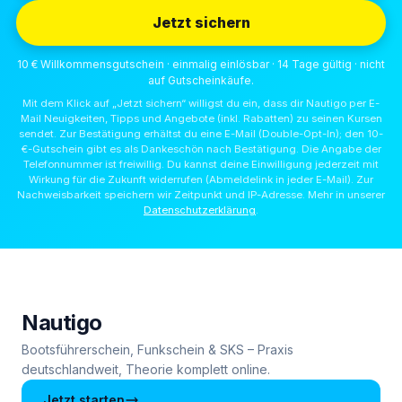
Jetzt sichern
10 € Willkommensgutschein · einmalig einlösbar · 14 Tage gültig · nicht
auf Gutscheinkäufe.
Mit dem Klick auf „Jetzt sichern“ willigst du ein, dass dir Nautigo per E-
Mail Neuigkeiten, Tipps und Angebote (inkl. Rabatten) zu seinen Kursen
sendet. Zur Bestätigung erhältst du eine E-Mail (Double-Opt-In); den 10-
€-Gutschein gibt es als Dankeschön nach Bestätigung. Die Angabe der
Telefonnummer ist freiwillig. Du kannst deine Einwilligung jederzeit mit
Wirkung für die Zukunft widerrufen (Abmeldelink in jeder E-Mail). Zur
Nachweisbarkeit speichern wir Zeitpunkt und IP-Adresse. Mehr in unserer
Datenschutzerklärung
.
Nautigo
Bootsführerschein, Funkschein & SKS – Praxis
deutschlandweit, Theorie komplett online.
Jetzt starten