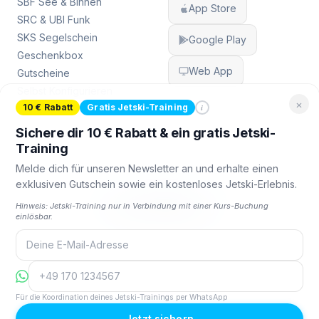
SBF See & Binnen
App Store
SRC & UBI Funk
SKS Segelschein
Google Play
Geschenkbox
Web App
Gutscheine
Selbst Konfigurieren
×
i
10 € Rabatt
Gratis Jetski-Training
Sichere dir 10 € Rabatt & ein gratis Jetski-
Training
Melde dich für unseren Newsletter an und erhalte einen
exklusiven Gutschein sowie ein kostenloses Jetski-Erlebnis.
FOLGE UNS
Hinweis: Jetski-Training nur in Verbindung mit einer Kurs-Buchung
einlösbar.
© 2026 Nautigo. Alle Rechte vorbehalten.
Made with
in Germany
Für die Koordination deines Jetski-Trainings per WhatsApp
Jetzt sichern