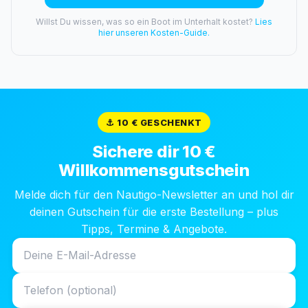
Willst Du wissen, was so ein Boot im Unterhalt kostet?
Lies
hier unseren Kosten-Guide.
⚓ 10 € GESCHENKT
Sichere dir 10 €
Willkommensgutschein
Melde dich für den Nautigo-Newsletter an und hol dir
deinen Gutschein für die erste Bestellung – plus
Tipps, Termine & Angebote.