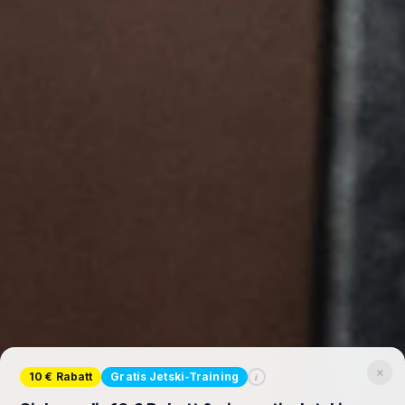
×
i
10 € Rabatt
Gratis Jetski-Training