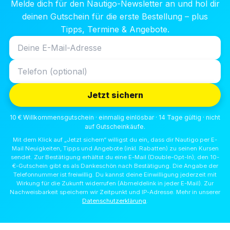
Melde dich für den Nautigo-Newsletter an und hol dir
deinen Gutschein für die erste Bestellung – plus
Tipps, Termine & Angebote.
Jetzt sichern
10 € Willkommensgutschein · einmalig einlösbar · 14 Tage gültig · nicht
auf Gutscheinkäufe.
Mit dem Klick auf „Jetzt sichern“ willigst du ein, dass dir Nautigo per E-
Mail Neuigkeiten, Tipps und Angebote (inkl. Rabatten) zu seinen Kursen
sendet. Zur Bestätigung erhältst du eine E-Mail (Double-Opt-In); den 10-
€-Gutschein gibt es als Dankeschön nach Bestätigung. Die Angabe der
Telefonnummer ist freiwillig. Du kannst deine Einwilligung jederzeit mit
Wirkung für die Zukunft widerrufen (Abmeldelink in jeder E-Mail). Zur
Nachweisbarkeit speichern wir Zeitpunkt und IP-Adresse. Mehr in unserer
Datenschutzerklärung
.