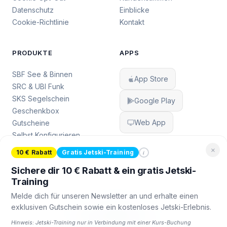
Datenschutz
Einblicke
Cookie-Richtlinie
Kontakt
PRODUKTE
APPS
SBF See & Binnen
App Store
SRC & UBI Funk
SKS Segelschein
Google Play
Geschenkbox
Web App
Gutscheine
Selbst Konfigurieren
×
i
10 € Rabatt
Gratis Jetski-Training
Sichere dir 10 € Rabatt & ein gratis Jetski-
Training
Melde dich für unseren Newsletter an und erhalte einen
FOLGE UNS
exklusiven Gutschein sowie ein kostenloses Jetski-Erlebnis.
Hinweis: Jetski-Training nur in Verbindung mit einer Kurs-Buchung