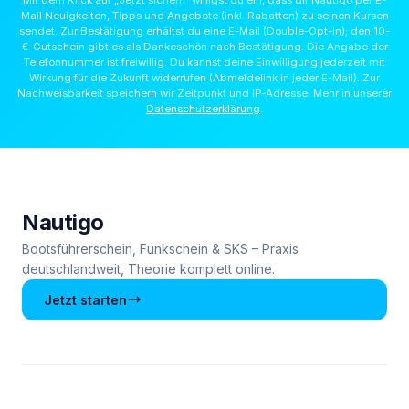
Mail Neuigkeiten, Tipps und Angebote (inkl. Rabatten) zu seinen Kursen
sendet. Zur Bestätigung erhältst du eine E-Mail (Double-Opt-In); den 10-
€-Gutschein gibt es als Dankeschön nach Bestätigung. Die Angabe der
Telefonnummer ist freiwillig. Du kannst deine Einwilligung jederzeit mit
Wirkung für die Zukunft widerrufen (Abmeldelink in jeder E-Mail). Zur
Nachweisbarkeit speichern wir Zeitpunkt und IP-Adresse. Mehr in unserer
Datenschutzerklärung
.
Nautigo
Bootsführerschein, Funkschein & SKS – Praxis
deutschlandweit, Theorie komplett online.
Jetzt starten