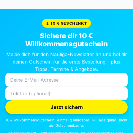
⚓ 10 € GESCHENKT
Sichere dir 10 €
Willkommensgutschein
Melde dich für den Nautigo-Newsletter an und hol dir
deinen Gutschein für die erste Bestellung – plus
Tipps, Termine & Angebote.
Jetzt sichern
10 € Willkommensgutschein · einmalig einlösbar · 14 Tage gültig · nicht
auf Gutscheinkäufe.
Mit dem Klick auf „Jetzt sichern“ willigst du ein, dass dir Nautigo per E-