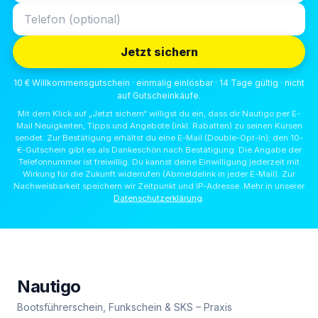
Jetzt sichern
10 € Willkommensgutschein · einmalig einlösbar · 14 Tage gültig · nicht
auf Gutscheinkäufe.
Mit dem Klick auf „Jetzt sichern“ willigst du ein, dass dir Nautigo per E-
Mail Neuigkeiten, Tipps und Angebote (inkl. Rabatten) zu seinen Kursen
sendet. Zur Bestätigung erhältst du eine E-Mail (Double-Opt-In); den 10-
€-Gutschein gibt es als Dankeschön nach Bestätigung. Die Angabe der
Telefonnummer ist freiwillig. Du kannst deine Einwilligung jederzeit mit
Wirkung für die Zukunft widerrufen (Abmeldelink in jeder E-Mail). Zur
Nachweisbarkeit speichern wir Zeitpunkt und IP-Adresse. Mehr in unserer
Datenschutzerklärung
.
Nautigo
Bootsführerschein, Funkschein & SKS – Praxis