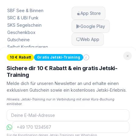
SBF See & Binnen
App Store
SRC & UBI Funk
SKS Segelschein
Google Play
Geschenkbox
Web App
Gutscheine
Selbst Konfigurieren
×
i
10 € Rabatt
Gratis Jetski-Training
Sichere dir 10 € Rabatt & ein gratis Jetski-
Training
Melde dich für unseren Newsletter an und erhalte einen
FOLGE UNS
exklusiven Gutschein sowie ein kostenloses Jetski-Erlebnis.
Hinweis: Jetski-Training nur in Verbindung mit einer Kurs-Buchung
einlösbar.
© 2026 Nautigo. Alle Rechte vorbehalten.
Made with
in Germany
Für die Koordination deines Jetski-Trainings per WhatsApp