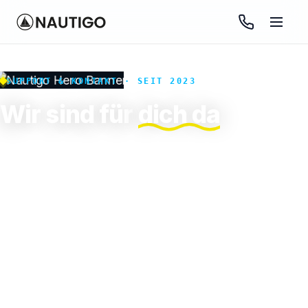
SUPPORT & KONTAKT · SEIT 2023
Wir sind für
dich da
Hast du Fragen zum Sportbootführerschein, zu
Prüfungen oder zu unseren Kursen? Unser Team hilft
dir persönlich und kompetent weiter. Schreib uns
einfach.
Mo–Fr 9–18 Uhr
Persönlicher Support